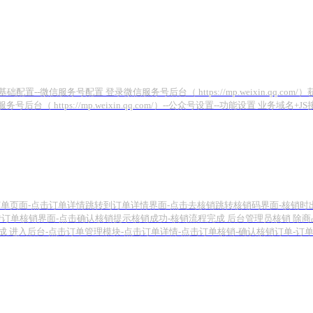
-微信服务号配置 登录微信服务号后台（ https://mp.weixin.qq.com/）获
信服务号后台（ https://mp.weixin.qq.com/）--公众号设置--功能设
单页面-点击订单详情跳转到订单详情界面-点击去核销跳转核销码界面-核销时
订单核销界面-点击确认核销提示核销成功-核销流程完成 后台管理员核销 除
成 进入后台-点击订单管理模块-点击订单详情-点击订单核销-确认核销订单-订