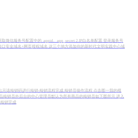
取微信服务号配置中的 appid、app_secret 2.IP白名单配置 登录服务号
置 业务域名+JS接口安全域名+网页授权域名 这三个地方添加你的新时代文明实践中心域
出示该核销码进行核销-核销流程完成 核销员操作流程 点击图一我的模
商品核销员外后台的中心管理员默认为所有商品的核销员如下图所示 进入
单核销完成