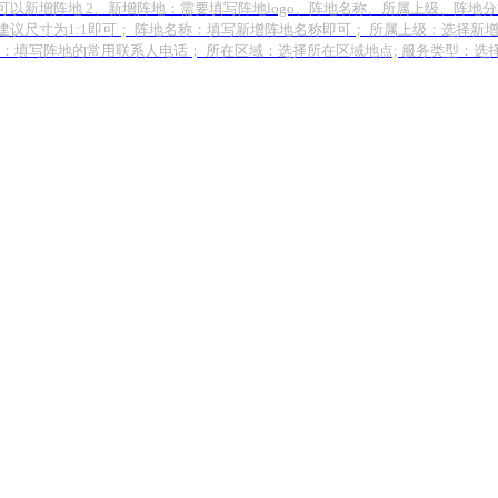
可以新增阵地 2、新增阵地：需要填写阵地logo、阵地名称、所属上级、阵
、建议尺寸为1:1即可； 阵地名称：填写新增阵地名称即可； 所属上级：选择
：填写阵地的常用联系人电话； 所在区域：选择所在区域地点; 服务类型：选