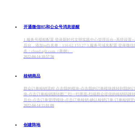
开通微信H5和公众号消息提醒
1.服务号授权配置 登录新时代文明实践中心管理后台--系统设置--基础配置-
后台，添加ip白名单：116.62.153.27 3.服务号域名配置 登录微
名：cloud.njlt.com（举例）
2022-04-14 10:57:56
核销商品
群众订单核销流程 点击我的模块-点击我的订单模块跳转到我的订
块-点击订单核销跳转图二扫一扫界面-扫描群众提供的核销码跳转
后台-点击订单管理模块-点击订单核销-确认核销订单-订单核销完
2022-04-14 11:01:09
创建阵地