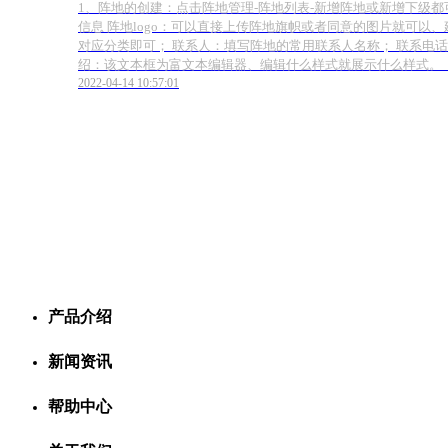
1、阵地的创建：点击阵地管理-阵地列表-新增阵地或新增下级都
信息 阵地logo：可以直接上传阵地旗帜或者同意的图片就可以
对应分类即可； 联系人：填写阵地的常用联系人名称； 联系电话
绍：该文本框为富文本编辑器、编辑什么样式就展示什么样式。
2022-04-14 10:57:01
产品介绍
新闻资讯
帮助中心