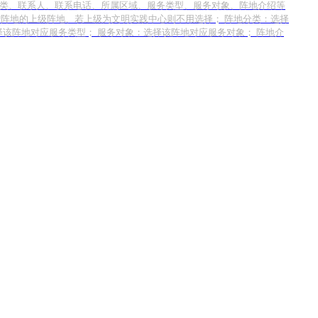
地分类、联系人、联系电话、所属区域、服务类型、服务对象、阵地介绍等
新增阵地的上级阵地、若上级为文明实践中心则不用选择； 阵地分类：选择
择该阵地对应服务类型； 服务对象：选择该阵地对应服务对象； 阵地介