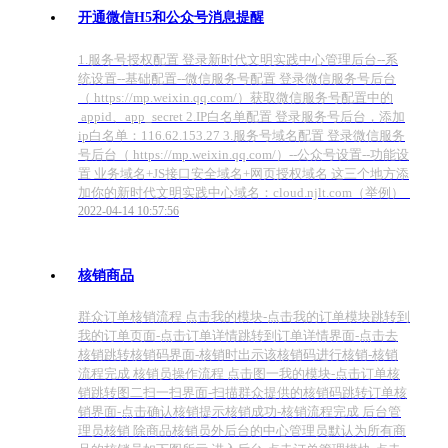
开通微信H5和公众号消息提醒
1.服务号授权配置 登录新时代文明实践中心管理后台--系
统设置--基础配置--微信服务号配置 登录微信服务号后台
（ https://mp.weixin.qq.com/）获取微信服务号配置中的
appid、app_secret 2.IP白名单配置 登录服务号后台，添加
ip白名单：116.62.153.27 3.服务号域名配置 登录微信服务
号后台（ https://mp.weixin.qq.com/）--公众号设置--功能设
置 业务域名+JS接口安全域名+网页授权域名 这三个地方添
加你的新时代文明实践中心域名：cloud.njlt.com（举例）
2022-04-14 10:57:56
核销商品
群众订单核销流程 点击我的模块-点击我的订单模块跳转到
我的订单页面-点击订单详情跳转到订单详情界面-点击去
核销跳转核销码界面-核销时出示该核销码进行核销-核销
流程完成 核销员操作流程 点击图一我的模块-点击订单核
销跳转图二扫一扫界面-扫描群众提供的核销码跳转订单核
销界面-点击确认核销提示核销成功-核销流程完成 后台管
理员核销 除商品核销员外后台的中心管理员默认为所有商